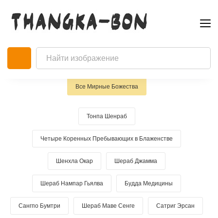
Скачивая изображения, Вы автоматически
соглашаетесь с
условиями использования
материалов данного сайта
Все Мирные Божества
Тонпа Шенраб
Четыре Коренных Пребывающих в Блаженстве
Шенхла Окар
Шераб Джамма
Шераб Нампар Гьялва
Будда Медицины
Сангпо Бумтри
Шераб Маве Сенге
Сатриг Эрсан